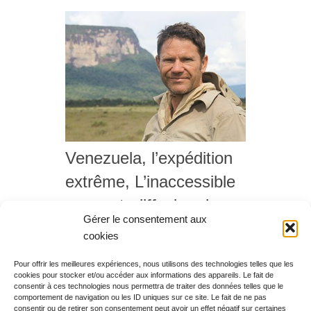
Venezuela, l’expédition
extrême, L’inaccessible
sommet, diffusion du
Gérer le consentement aux
samedi 29 avril 2017 à
cookies
22h25
Pour offrir les meilleures expériences, nous utilisons des technologies telles que les
cookies pour stocker et/ou accéder aux informations des appareils. Le fait de
Rechercher votre
consentir à ces technologies nous permettra de traiter des données telles que le
programme
comportement de navigation ou les ID uniques sur ce site. Le fait de ne pas
consentir ou de retirer son consentement peut avoir un effet négatif sur certaines