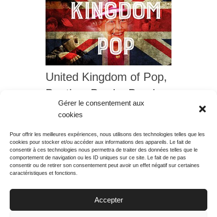
United Kingdom of Pop,
Beatles, Bowie, Bond,
Gérer le consentement aux
diffusion du vendredi 14
cookies
juillet 2017 à 22h50
Pour offrir les meilleures expériences, nous utilisons des technologies telles que les
cookies pour stocker et/ou accéder aux informations des appareils. Le fait de
Rechercher votre
consentir à ces technologies nous permettra de traiter des données telles que le
programme
comportement de navigation ou les ID uniques sur ce site. Le fait de ne pas
consentir ou de retirer son consentement peut avoir un effet négatif sur certaines
caractéristiques et fonctions.
Accepter
Votre soirée :