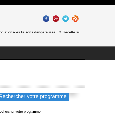
-les liaisons dangereuses
Recette saumon gravlax de chef étoilé : C
Rechercher votre programme