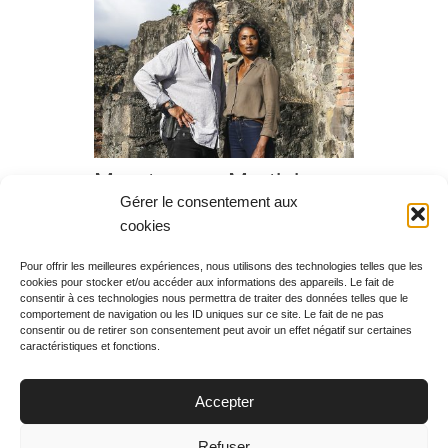
Meurtres en Martinique,
Gérer le consentement aux
diffusion du samedi 30
cookies
décembre 2017 à 20h55
Pour offrir les meilleures expériences, nous utilisons des technologies telles que les
cookies pour stocker et/ou accéder aux informations des appareils. Le fait de
Rechercher votre
consentir à ces technologies nous permettra de traiter des données telles que le
programme
comportement de navigation ou les ID uniques sur ce site. Le fait de ne pas
consentir ou de retirer son consentement peut avoir un effet négatif sur certaines
caractéristiques et fonctions.
Accepter
Votre soirée :
Refuser