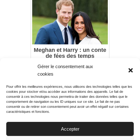
Meghan et Harry : un conte
de fées des temps
modernes, diffusion du
Gérer le consentement aux
mercredi 16 mai 2018 à
21h00
cookies
Pour offrir les meilleures expériences, nous utilisons des technologies telles que les
Rechercher votre
cookies pour stocker et/ou accéder aux informations des appareils. Le fait de
programme
consentir à ces technologies nous permettra de traiter des données telles que le
comportement de navigation ou les ID uniques sur ce site. Le fait de ne pas
consentir ou de retirer son consentement peut avoir un effet négatif sur certaines
caractéristiques et fonctions.
Accepter
Votre soirée :