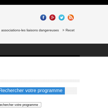
ssociations-les liaisons dangereuses
Recette saumon gravlax de chef
Rechercher votre programme