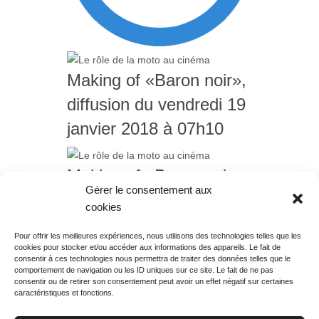
Making of «Baron noir»,
diffusion du vendredi 19
janvier 2018 à 07h10
Making of «Baron noir»,
Gérer le consentement aux
diffusion du jeudi 18
cookies
janvier 2018 à 23h10
Pour offrir les meilleures expériences, nous utilisons des technologies telles que les
cookies pour stocker et/ou accéder aux informations des appareils. Le fait de
Rechercher votre
consentir à ces technologies nous permettra de traiter des données telles que le
programme
comportement de navigation ou les ID uniques sur ce site. Le fait de ne pas
consentir ou de retirer son consentement peut avoir un effet négatif sur certaines
caractéristiques et fonctions.