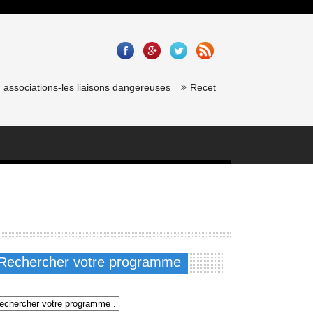
ssociations-les liaisons dangereuses
Recette saumon gravlax de chef
Rechercher votre programme