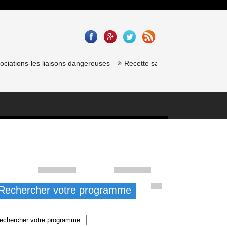
s-les liaisons dangereuses
Recette saumon gravlax de chef étoilé : C
Rechercher votre programme