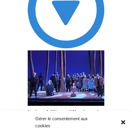
Luisa Miller, diffusion du
Gérer le consentement aux
vendredi 04 août 2017 à
cookies