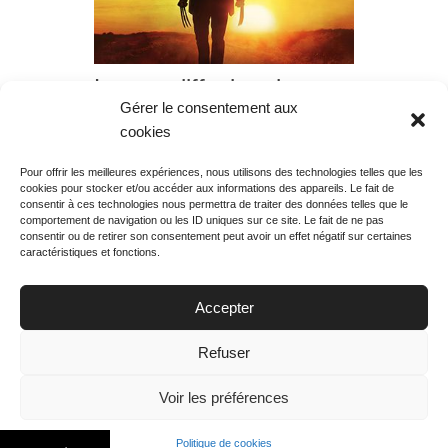
Logan, diffusion du
Gérer le consentement aux
vendredi 30 mars 2018
cookies
à 21h00
Pour offrir les meilleures expériences, nous utilisons des technologies telles que les
cookies pour stocker et/ou accéder aux informations des appareils. Le fait de
Rechercher votre
consentir à ces technologies nous permettra de traiter des données telles que le
programme
comportement de navigation ou les ID uniques sur ce site. Le fait de ne pas
consentir ou de retirer son consentement peut avoir un effet négatif sur certaines
caractéristiques et fonctions.
Accepter
Votre soirée :
Refuser
Voir les préférences
Politique de cookies