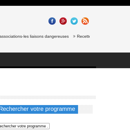
iations-les liaisons dangereuses
Recette saumon gravlax de chef éto
Rechercher votre programme