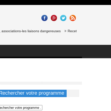
ssociations-les liaisons dangereuses
Recette saumon gravlax de chef
Rechercher votre programme