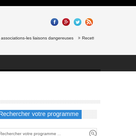
sociations-les liaisons dangereuses
Recette saumon gravlax de chef 
Rechercher votre programme