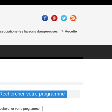
iations-les liaisons dangereuses
Recette saumon gravlax de chef éto
Rechercher votre programme