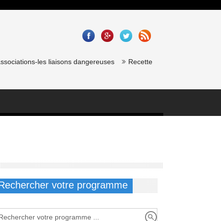
sociations-les liaisons dangereuses
Recette saumon gravlax de chef 
Rechercher votre programme