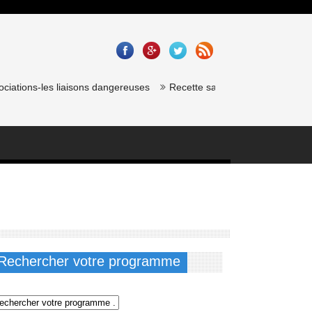
-les liaisons dangereuses
Recette saumon gravlax de chef étoilé : C
Rechercher votre programme