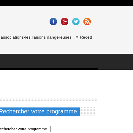
sociations-les liaisons dangereuses
Recette saumon gravlax de chef 
Rechercher votre programme