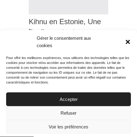
Kihnu en Estonie, Une
île d’un autre temps,
Gérer le consentement aux
diffusion du samedi 20
cookies
octobre 2018 à 17h50
Pour offrir les meilleures expériences, nous utilisons des technologies telles que les
cookies pour stocker et/ou accéder aux informations des appareils. Le fait de
Rechercher votre
consentir à ces technologies nous permettra de traiter des données telles que le
programme
comportement de navigation ou les ID uniques sur ce site. Le fait de ne pas
consentir ou de retirer son consentement peut avoir un effet négatif sur certaines
caractéristiques et fonctions.
Accepter
Votre soirée :
Refuser
Voir les préférences