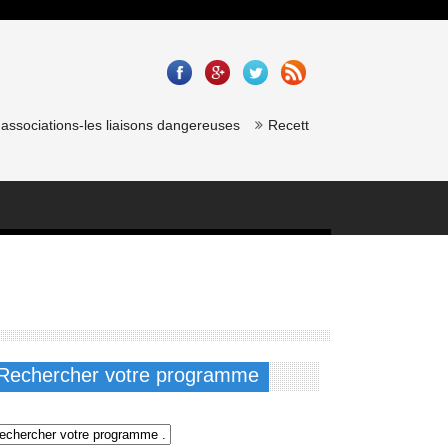
ssociations-les liaisons dangereuses
Recette saumon gravlax de chef 
Rechercher votre programme