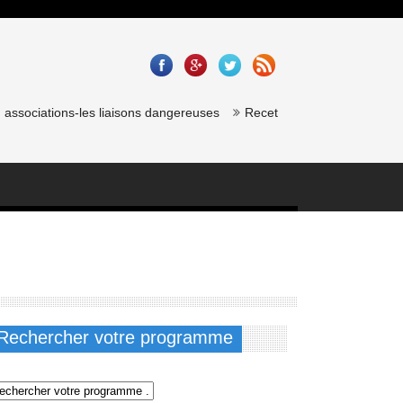
ssociations-les liaisons dangereuses
Recette saumon gravlax de chef
Rechercher votre programme