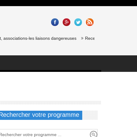
 associations-les liaisons dangereuses
Recette saumon gravlax de ch
Rechercher votre programme