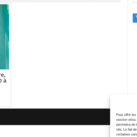
re,
0 à
Pour offrir le
stocker et/ou
permettra de 
site. Le fait 
certaines cara