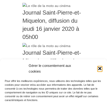
Journal Saint-Pierre-et-
Miquelon, diffusion du
jeudi 16 janvier 2020 à
05h00
Journal Saint-Pierre-et-
Miquelon, diffusion du
Gérer le consentement aux
lundi 13 janvier 2020 à
cookies
05h10
Pour offrir les meilleures expériences, nous utilisons des technologies telles que les
cookies pour stocker et/ou accéder aux informations des appareils. Le fait de
Rechercher votre
consentir à ces technologies nous permettra de traiter des données telles que le
programme
comportement de navigation ou les ID uniques sur ce site. Le fait de ne pas
consentir ou de retirer son consentement peut avoir un effet négatif sur certaines
caractéristiques et fonctions.