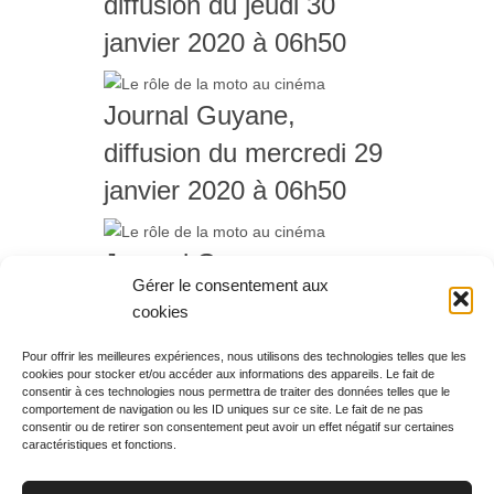
diffusion du jeudi 30
janvier 2020 à 06h50
Journal Guyane,
diffusion du mercredi 29
janvier 2020 à 06h50
Journal Guyane,
Gérer le consentement aux
diffusion du mardi 28
cookies
janvier 2020 à 06h50
Pour offrir les meilleures expériences, nous utilisons des technologies telles que les
cookies pour stocker et/ou accéder aux informations des appareils. Le fait de
Rechercher votre
consentir à ces technologies nous permettra de traiter des données telles que le
programme
comportement de navigation ou les ID uniques sur ce site. Le fait de ne pas
consentir ou de retirer son consentement peut avoir un effet négatif sur certaines
caractéristiques et fonctions.