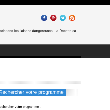
ns-les liaisons dangereuses
Recette saumon gravlax de chef étoilé :
Rechercher votre programme