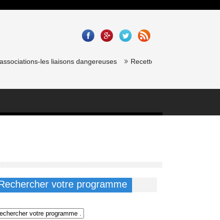
sociations-les liaisons dangereuses
Recette saumon gravlax de chef 
Rechercher votre programme