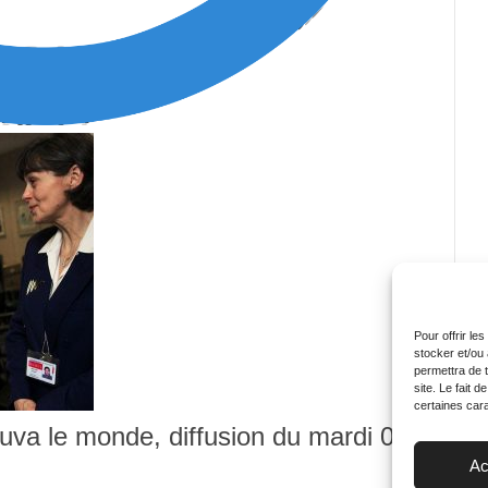
Pour offrir le
stocker et/ou
permettra de 
site. Le fait 
certaines cara
uva le monde, diffusion du mardi 07
Ac