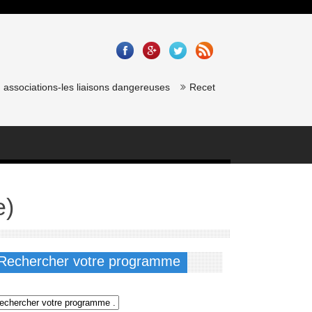
ssociations-les liaisons dangereuses
Recette saumon gravlax de chef
e)
Rechercher votre programme