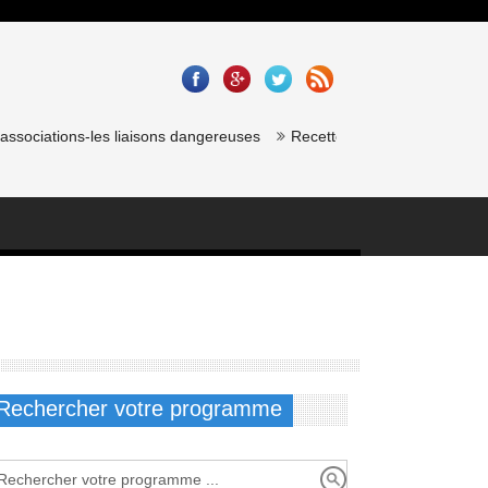
ciations-les liaisons dangereuses
Recette saumon gravlax de chef ét
Rechercher votre programme