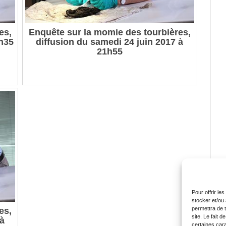
es,
Enquête sur la momie des tourbières,
5h35
diffusion du samedi 24 juin 2017 à
21h55
Pour offrir le
stocker et/ou
permettra de 
es,
site. Le fait 
 à
certaines cara