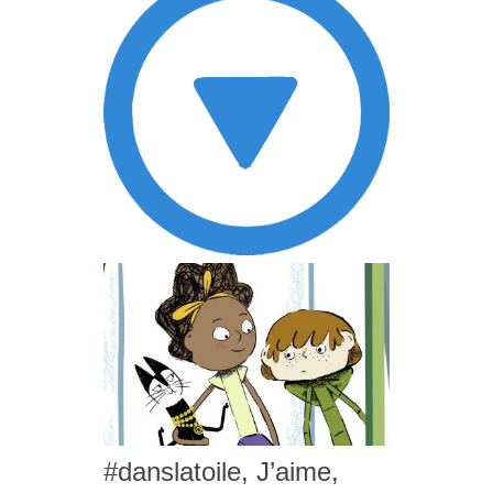
#danslatoile, J’aime,