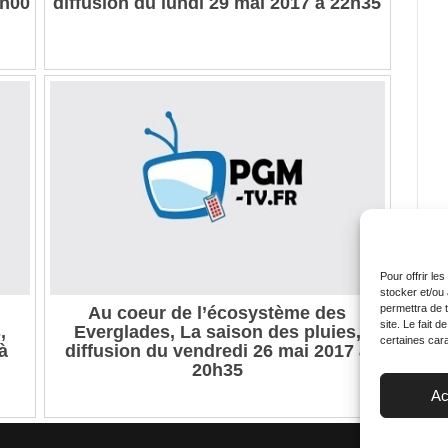
8h00
diffusion du lundi 29 mai 2017 à 22h35
Pour offrir le
stocker et/ou
permettra de 
Au coeur de l’écosystème des
site. Le fait 
,
Everglades, La saison des pluies,
certaines cara
à
diffusion du vendredi 26 mai 2017 à
20h35
Ac