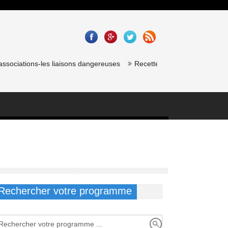
iations-les liaisons dangereuses
Recette saumon gravlax de chef éto
Rechercher votre programme