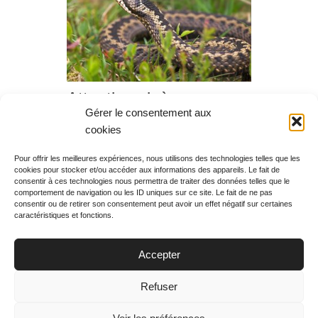
Attention vipères,
Gérer le consentement aux
diffusion du dimanche
cookies
21 mai 2017 à 00h45
Pour offrir les meilleures expériences, nous utilisons des technologies telles que les
cookies pour stocker et/ou accéder aux informations des appareils. Le fait de
Rechercher votre
consentir à ces technologies nous permettra de traiter des données telles que le
programme
comportement de navigation ou les ID uniques sur ce site. Le fait de ne pas
consentir ou de retirer son consentement peut avoir un effet négatif sur certaines
caractéristiques et fonctions.
Accepter
Votre soirée :
Refuser