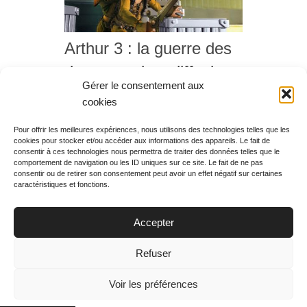
Arthur 3 : la guerre des
deux mondes, diffusion
Gérer le consentement aux
du mardi 06 novembre
cookies
2018 à 20h55
Pour offrir les meilleures expériences, nous utilisons des technologies telles que les
cookies pour stocker et/ou accéder aux informations des appareils. Le fait de
Rechercher votre
consentir à ces technologies nous permettra de traiter des données telles que le
programme
comportement de navigation ou les ID uniques sur ce site. Le fait de ne pas
consentir ou de retirer son consentement peut avoir un effet négatif sur certaines
caractéristiques et fonctions.
Accepter
Votre soirée :
Refuser
Voir les préférences