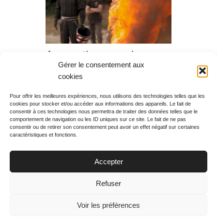
Apprentis cascadeurs,
Gérer le consentement aux
diffusion du vendredi 12
cookies
octobre 2018 à 00h50
Pour offrir les meilleures expériences, nous utilisons des technologies telles que les
cookies pour stocker et/ou accéder aux informations des appareils. Le fait de
Rechercher votre
consentir à ces technologies nous permettra de traiter des données telles que le
programme
comportement de navigation ou les ID uniques sur ce site. Le fait de ne pas
consentir ou de retirer son consentement peut avoir un effet négatif sur certaines
caractéristiques et fonctions.
Accepter
Votre soirée :
Refuser
Voir les préférences