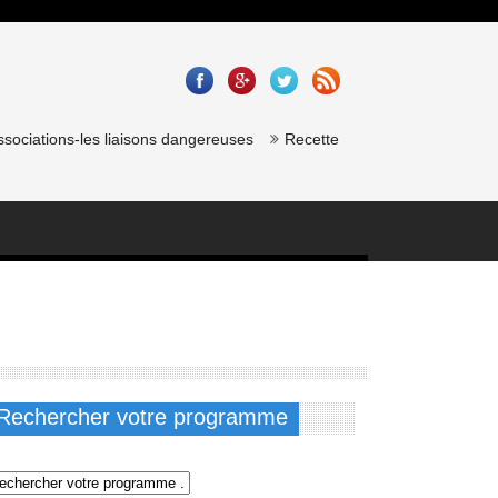
ations-les liaisons dangereuses
Recette saumon gravlax de chef étoil
Rechercher votre programme