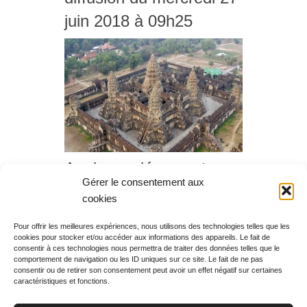
juin 2018 à 09h25
Angkor redécouvert,
Gérer le consentement aux
diffusion du dimanche
cookies
24 juin 2018 à 14h35
Pour offrir les meilleures expériences, nous utilisons des technologies telles que les
cookies pour stocker et/ou accéder aux informations des appareils. Le fait de
Rechercher votre
consentir à ces technologies nous permettra de traiter des données telles que le
programme
comportement de navigation ou les ID uniques sur ce site. Le fait de ne pas
consentir ou de retirer son consentement peut avoir un effet négatif sur certaines
caractéristiques et fonctions.