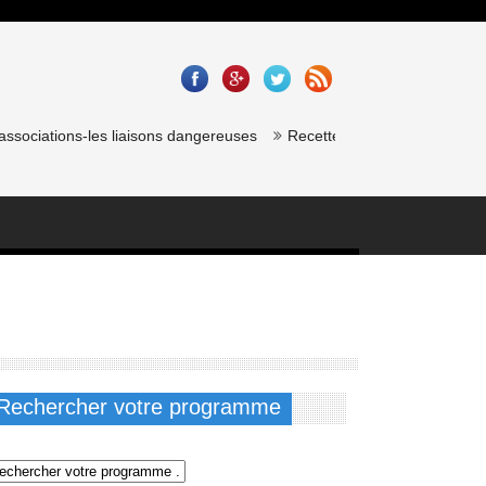
sociations-les liaisons dangereuses
Recette saumon gravlax de chef 
Rechercher votre programme