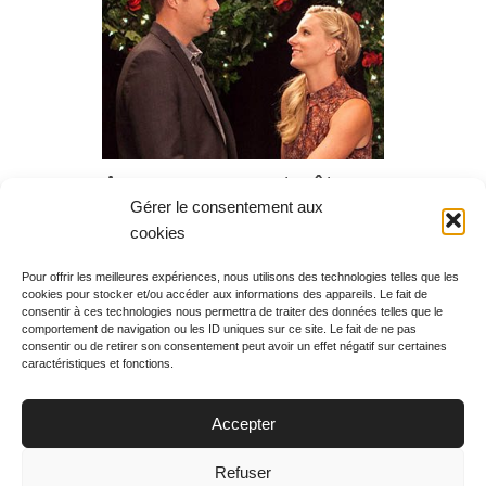
Amoureusement vôtre,
Gérer le consentement aux
diffusion du samedi 24
cookies
juin 2017 à 16h20
Pour offrir les meilleures expériences, nous utilisons des technologies telles que les
cookies pour stocker et/ou accéder aux informations des appareils. Le fait de
Rechercher votre
consentir à ces technologies nous permettra de traiter des données telles que le
programme
comportement de navigation ou les ID uniques sur ce site. Le fait de ne pas
consentir ou de retirer son consentement peut avoir un effet négatif sur certaines
caractéristiques et fonctions.
Accepter
Votre soirée :
Refuser