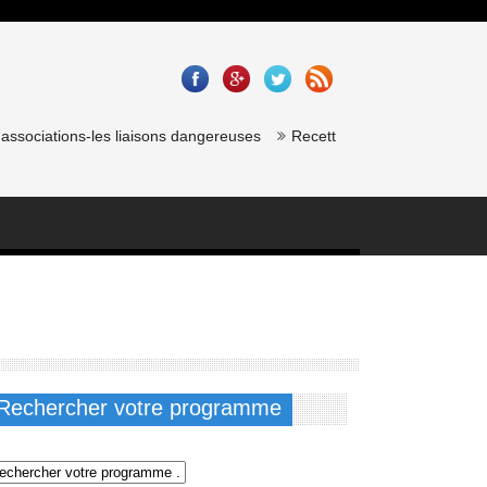
sociations-les liaisons dangereuses
Recette saumon gravlax de chef 
Rechercher votre programme