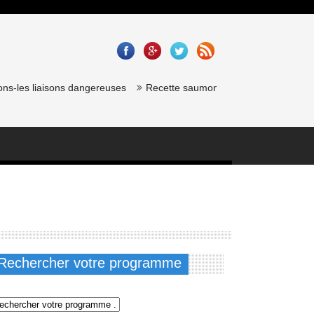
 liaisons dangereuses
Recette saumon gravlax de chef étoilé : Cyril
Rechercher votre programme