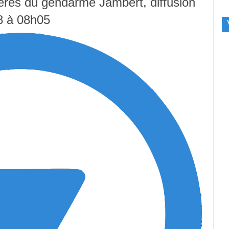
tères du gendarme Jambert, diffusion
8 à 08h05