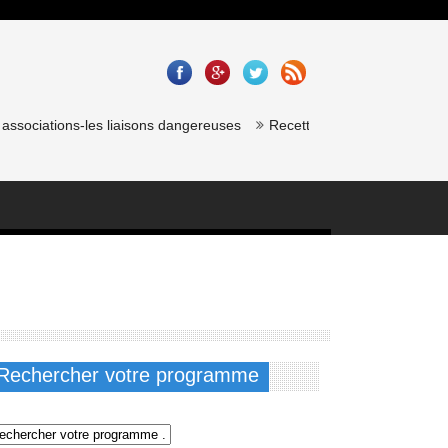
ssociations-les liaisons dangereuses
Recette saumon gravlax de chef
Rechercher votre programme