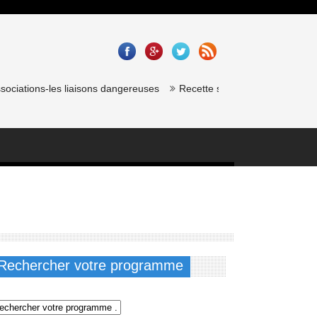
iations-les liaisons dangereuses
Recette saumon gravlax de chef éto
Rechercher votre programme