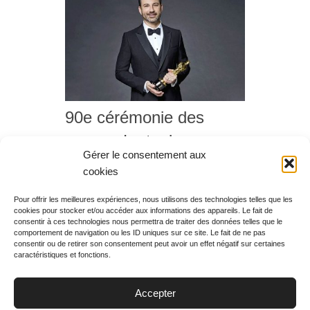
90e cérémonie des
oscars, Le tapis rouge,
Gérer le consentement aux
diffusion du lundi 05
cookies
mars 2018 à 00h10
Pour offrir les meilleures expériences, nous utilisons des technologies telles que les
cookies pour stocker et/ou accéder aux informations des appareils. Le fait de
Rechercher votre
consentir à ces technologies nous permettra de traiter des données telles que le
programme
comportement de navigation ou les ID uniques sur ce site. Le fait de ne pas
consentir ou de retirer son consentement peut avoir un effet négatif sur certaines
caractéristiques et fonctions.
Accepter