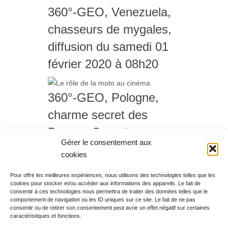
360°-GEO, Venezuela,
chasseurs de mygales,
diffusion du samedi 01
février 2020 à 08h20
360°-GEO, Pologne,
charme secret des
Basses-Carpates,
Gérer le consentement aux
diffusion du samedi 01
cookies
février 2020 à 07h35
Pour offrir les meilleures expériences, nous utilisons des technologies telles que les
cookies pour stocker et/ou accéder aux informations des appareils. Le fait de
Rechercher votre
consentir à ces technologies nous permettra de traiter des données telles que le
programme
comportement de navigation ou les ID uniques sur ce site. Le fait de ne pas
consentir ou de retirer son consentement peut avoir un effet négatif sur certaines
caractéristiques et fonctions.