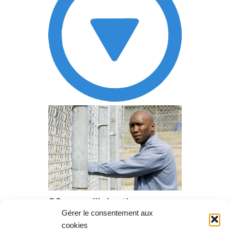
20 ans d’injustice,
Gérer le consentement aux
diffusion du samedi 24
cookies