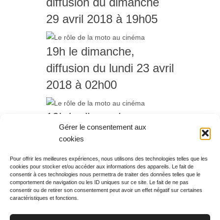
diffusion du dimanche
29 avril 2018 à 19h05
19h le dimanche,
diffusion du lundi 23 avril
2018 à 02h00
19h le dimanche,
Gérer le consentement aux
diffusion du dimanche
cookies
22 avril 2018 à 19h10
Pour offrir les meilleures expériences, nous utilisons des technologies telles que les
cookies pour stocker et/ou accéder aux informations des appareils. Le fait de
Rechercher votre
consentir à ces technologies nous permettra de traiter des données telles que le
programme
comportement de navigation ou les ID uniques sur ce site. Le fait de ne pas
consentir ou de retirer son consentement peut avoir un effet négatif sur certaines
caractéristiques et fonctions.