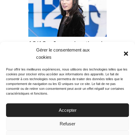
12/13 : Journal national,
Gérer le consentement aux
diffusion du lundi 21
cookies
août 2017 à 12h25
Pour offrir les meilleures expériences, nous utilisons des technologies telles que les
cookies pour stocker et/ou accéder aux informations des appareils. Le fait de
Rechercher votre
consentir à ces technologies nous permettra de traiter des données telles que le
programme
comportement de navigation ou les ID uniques sur ce site. Le fait de ne pas
consentir ou de retirer son consentement peut avoir un effet négatif sur certaines
caractéristiques et fonctions.
Accepter
Votre soirée :
Refuser