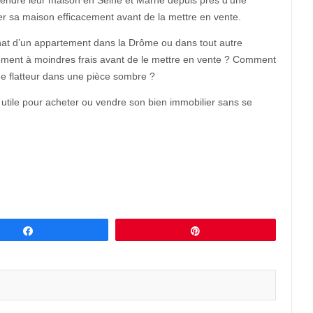
 vendre leur maison en Seine et Marne depuis près d’une
er sa maison efficacement avant de la mettre en vente.
hat d’un appartement dans la Drôme ou dans tout autre
ent à moindres frais avant de le mettre en vente ? Comment
age flatteur dans une pièce sombre ?
 utile pour acheter ou vendre son bien immobilier sans se
Partagez
Épingle