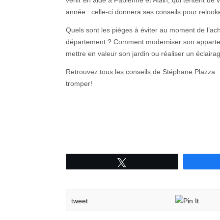
venir en aide à Fabienne et Alain, qui tentent de
année : celle-ci donnera ses conseils pour relook
Quels sont les pièges à éviter au moment de l’ac
département ? Comment moderniser son appartem
mettre en valeur son jardin ou réaliser un éclair
Retrouvez tous les conseils de Stéphane Plazza :
tromper!
Tweetez
tweet