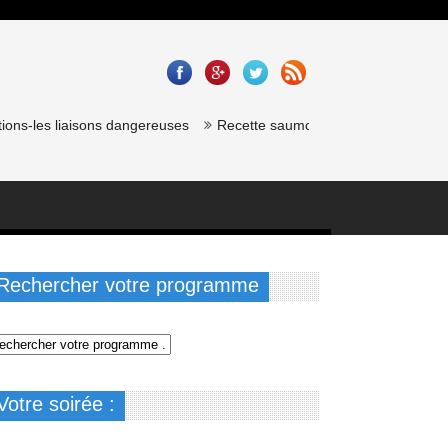
s-les liaisons dangereuses
Recette saumon gravlax de chef étoilé : 
Rechercher votre programme
Votre soirée :