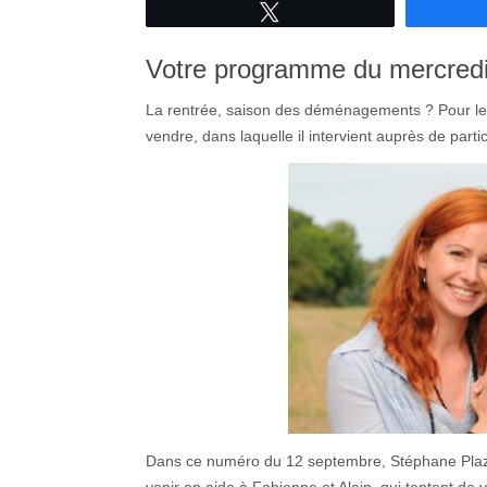
Tweetez
septembre
2012
à
Votre programme du mercred
20h50
–
La rentrée, saison des déménagements ? Pour le 
Maison
vendre, dans laquelle il intervient auprès de part
a
vendre
Dans ce numéro du 12 septembre, Stéphane Plazza