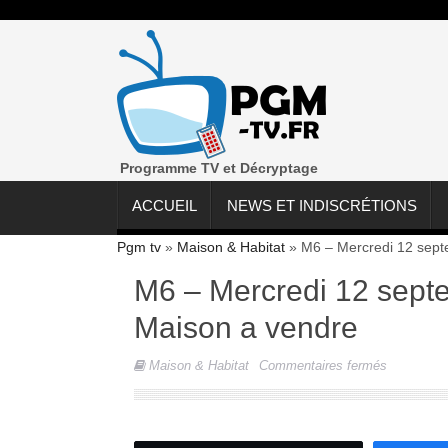
Programme TV et Décryptage
ACCUEIL
NEWS ET INDISCRÉTIONS
Pgm tv
»
Maison & Habitat
»
M6 – Mercredi 12 sept
M6 – Mercredi 12 sept
Maison a vendre
sur
Maison & Habitat
Commentaires fermés
M6
–
Mercredi
12